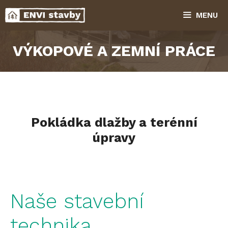
Přeskočit
MENU
na
obsah
VÝKOPOVÉ A ZEMNÍ PRÁCE
Pokládka dlažby a terénní
úpravy
Naše stavební
technika