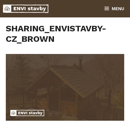
Přeskočit
MENU
na
obsah
SHARING_ENVISTAVBY-
CZ_BROWN