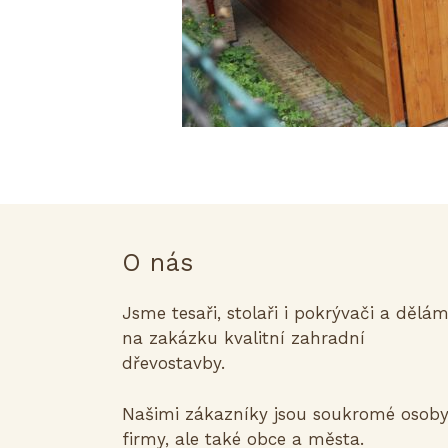
O nás
Jsme tesaři, stolaři i pokrývači a dělá
na zakázku kvalitní zahradní
dřevostavby.
Našimi zákazníky jsou soukromé osoby
firmy, ale také obce a města.