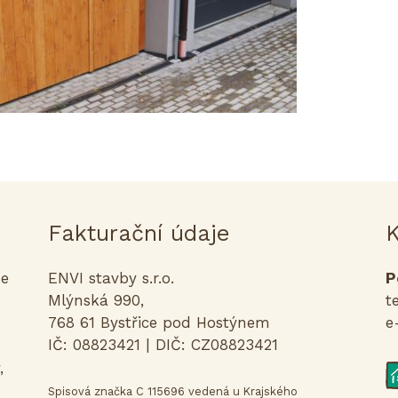
Fakturační údaje
K
me
ENVI stavby s.r.o.
P
Mlýnská 990,
t
768 61 Bystřice pod Hostýnem
e
IČ: 08823421 | DIČ: CZ08823421
,
Spisová značka C 115696 vedená u Krajského