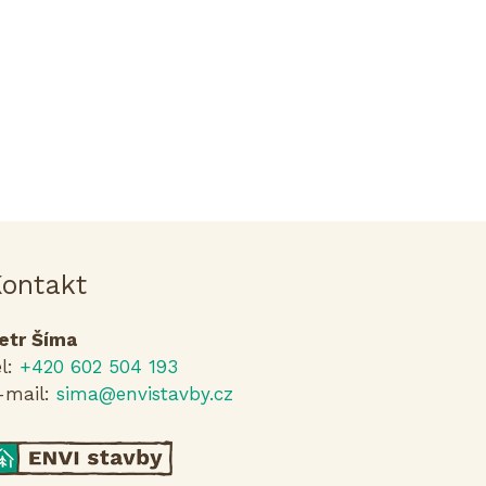
ontakt
etr Šíma
el:
+420 602 504 193
-mail:
sima@envistavby.cz