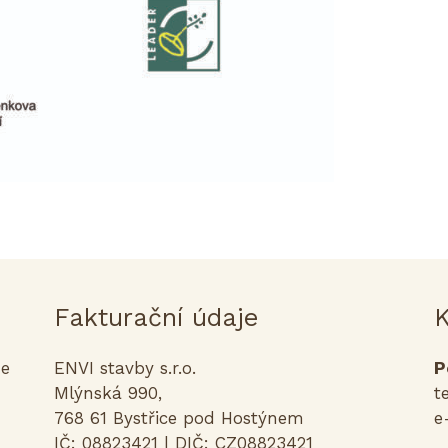
Fakturační údaje
K
me
ENVI stavby s.r.o.
P
Mlýnská 990,
t
768 61 Bystřice pod Hostýnem
e
IČ: 08823421 | DIČ: CZ08823421