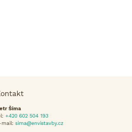
ontakt
etr Šíma
el:
+420 602 504 193
-mail:
sima@envistavby.cz