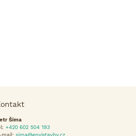
ontakt
etr Šíma
el:
+420 602 504 193
-mail:
sima@envistavby.cz