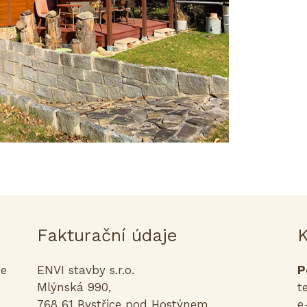
Fakturační údaje
K
me
ENVI stavby s.r.o.
P
Mlýnská 990,
t
768 61 Bystřice pod Hostýnem
e