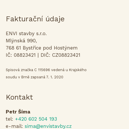
Fakturační údaje
ENVI stavby s.r.o.
Mlýnská 990,
768 61 Bystřice pod Hostýnem
IČ: 08823421 | DIČ: CZ08823421
Spisová značka C 115696 vedená u Krajského
soudu v Brně zapsaná 7. 1. 2020
Kontakt
Petr Šíma
tel:
+420 602 504 193
e-mail:
sima@envistavby.cz