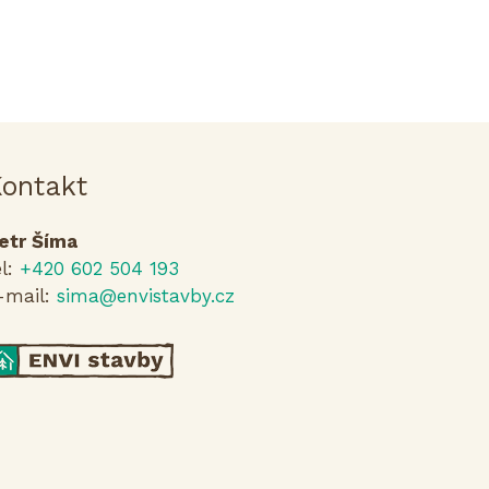
ontakt
etr Šíma
el:
+420 602 504 193
-mail:
sima@envistavby.cz