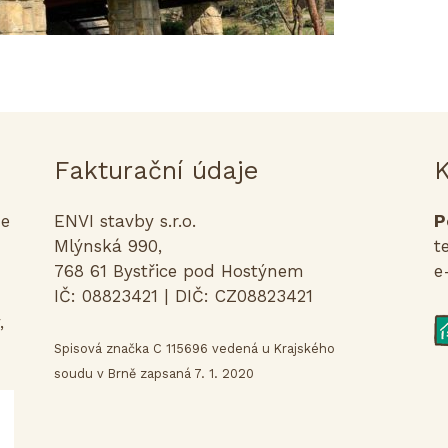
Fakturační údaje
K
me
ENVI stavby s.r.o.
P
Mlýnská 990,
t
768 61 Bystřice pod Hostýnem
e
IČ: 08823421 | DIČ: CZ08823421
,
Spisová značka C 115696 vedená u Krajského
soudu v Brně zapsaná 7. 1. 2020