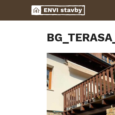
Přeskočit
na
obsah
BG_TERASA