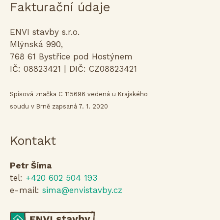
Fakturační údaje
ENVI stavby s.r.o.
Mlýnská 990,
768 61 Bystřice pod Hostýnem
IČ: 08823421 | DIČ: CZ08823421
Spisová značka C 115696 vedená u Krajského
soudu v Brně zapsaná 7. 1. 2020
Kontakt
Petr Šíma
tel:
+420 602 504 193
e-mail:
sima@envistavby.cz