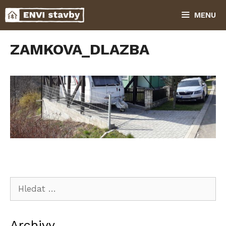
Přeskočit
MENU
na
obsah
ZAMKOVA_DLAZBA
Hledat:
Archivy