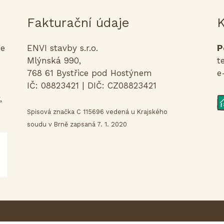
Fakturační údaje
K
me
ENVI stavby s.r.o.
P
Mlýnská 990,
t
768 61 Bystřice pod Hostýnem
e
IČ: 08823421 | DIČ: CZ08823421
,
Spisová značka C 115696 vedená u Krajského
soudu v Brně zapsaná 7. 1. 2020