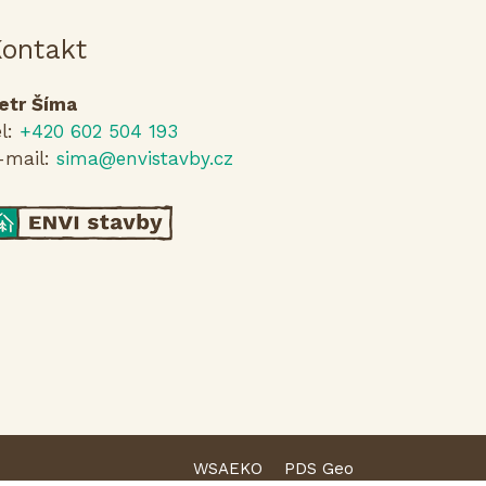
ontakt
etr Šíma
el:
+420 602 504 193
-mail:
sima@envistavby.cz
WSAEKO
PDS Geo