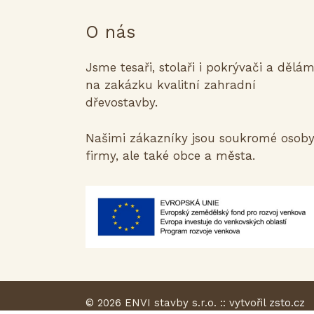
O nás
Jsme tesaři, stolaři i pokrývači a dělá
na zakázku kvalitní zahradní
dřevostavby.
Našimi zákazníky jsou soukromé osoby
firmy, ale také obce a města.
© 2026 ENVI stavby s.r.o. :: vytvořil
zsto.cz